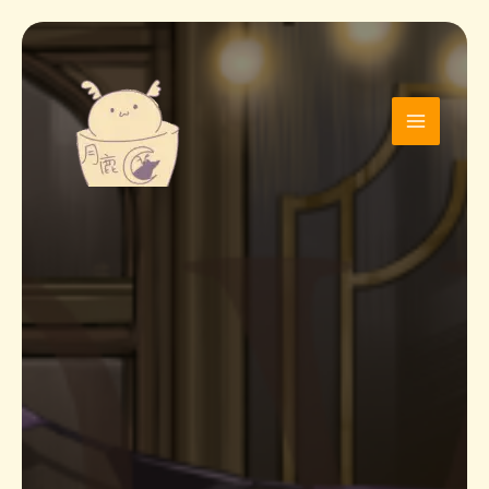
跳
至
主
要
內
容