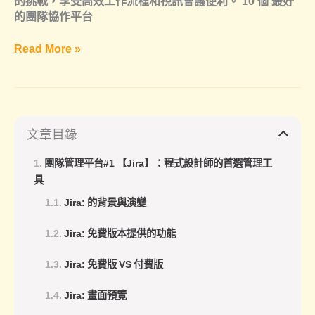
的挑戰，享受高效工作流程和視訊會議便利。 10 個 最好
的團隊協作平台
TOP
Read More »
7
個
團
隊
合
文章目錄
作
平
團隊管理平台#1 【Jira】：程式設計師的首選管理工
台！
具
團
隊
Jira: 的背景與演變
協
作
Jira: 免費版本提供的功能
平
台，
Jira: 免費版 VS 付費版
提
升
Jira: 畫面預覽
工