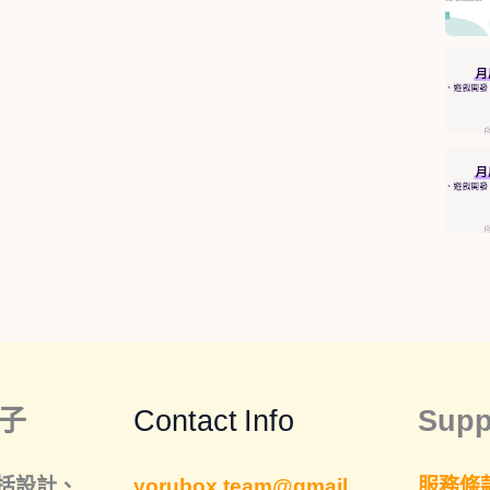
子
Contact Info
Supp
括
設計
、
yorubox.team@gmail.
服務條