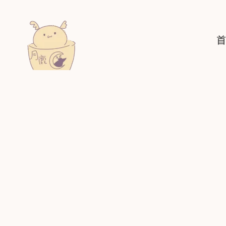
跳
至
主
首
要
內
容