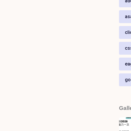
ad
as
cl
cs
ea
go
Gall