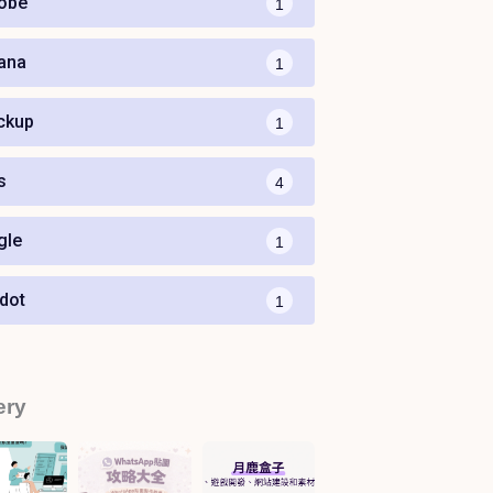
obe
1
ana
1
ickup
1
s
4
gle
1
dot
1
ery