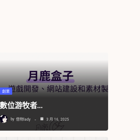
創業
數位游牧者...
by
借物lady
3 月 16, 2025