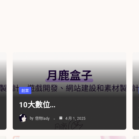
創業
10大數位...
by
借物lady
4 月 1, 2025