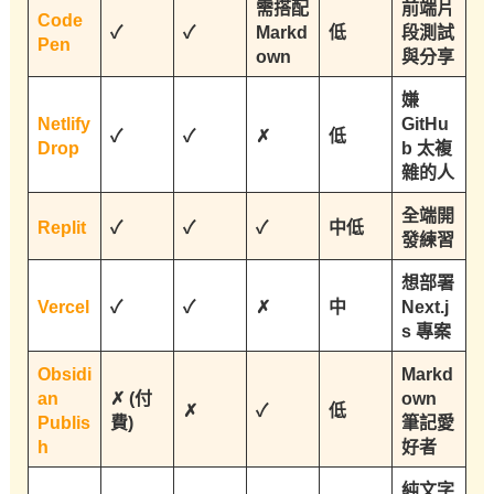
需搭配
前端片
Code
✓
✓
Markd
低
段測試
Pen
own
與分享
嫌
Netlify
GitHu
✓
✓
✗
低
Drop
b 太複
雜的人
全端開
Replit
✓
✓
✓
中低
發練習
想部署
Vercel
✓
✓
✗
中
Next.j
s 專案
Obsidi
Markd
an
✗ (付
own
✗
✓
低
Publis
費)
筆記愛
h
好者
純文字