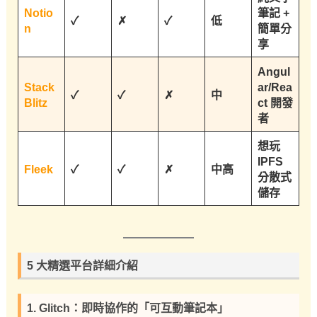
Notio
筆記 +
✓
✗
✓
低
n
簡單分
享
Angul
Stack
ar/Rea
✓
✓
✗
中
Blitz
ct 開發
者
想玩
IPFS
Fleek
✓
✓
✗
中高
分散式
儲存
5 大精選平台詳細介紹
1. Glitch：即時協作的「可互動筆記本」