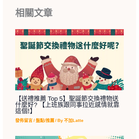
相關文章
【送禮推薦 Top 5】聖誕節交換禮物送
什麼好? 【上班族跟同事拉近感情就靠
這個!】
發佈留言
/
盤點/推薦
/ By
不加Latte