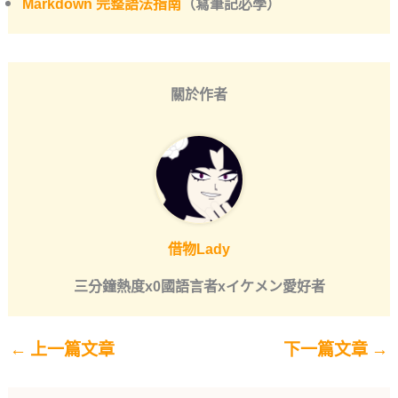
Markdown 完整語法指南
（寫筆記必學）
關於作者
借物Lady
三分鐘熱度x0國語言者xイケメン愛好者
←
上一篇文章
下一篇文章
→