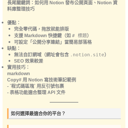
長尾關鍵詞
：如何用 Notion 發布公開頁面、Notion 資
料庫整理技巧
優點
：
完全
零代碼
，拖放就能排版
支援 Markdown 快捷鍵（如
）
# 標題
可設定「公開分享連結」當簡易部落格
缺點
：
無法自訂網域（網址會包含
）
.notion.site
SEO 效果較差
實用技巧
：
markdown
Copy# 用 Notion 寫技術筆記範例
- `程式碼區塊` 用反引號包裹
- 表格功能適合整理 API 文件
如何選擇最適合你的平台？