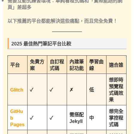
需要互動式練習環境
：單純看程式碼和「實際能跑的網
頁」差超多
以下推薦的平台都能解決這些痛點，而且
完全免費
！
2025 最佳熱門筆記平台比較
免費方
自訂程
內建筆
學習曲
平台
適合誰
案
式碼
記功能
線
想即時
預覽程
Glitch
✓
✓
✗
低
式碼效
果
GitHu
想完全
需搭配
b
✓
✓
中
掌控程
Jekyll
Pages
式碼