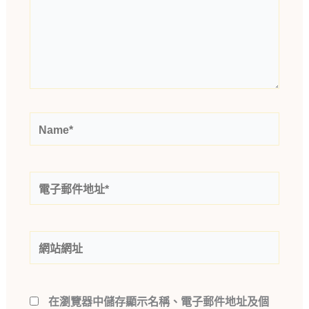
裡
輸
入
內
容...
Name*
電
子
郵
件
網
地
站
址
網
*
址
在
瀏覽器
中儲存顯示名稱、電子郵件地址及個