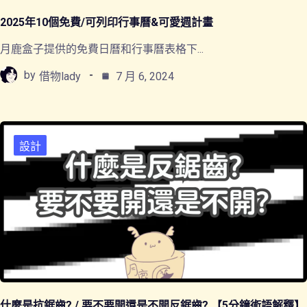
2025年10個免費/可列印行事曆&可愛週計畫
月鹿盒子提供的免費日曆和行事曆表格下...
by
借物lady
7 月 6, 2024
設計
什麼是抗鋸齒? / 要不要開還是不開反鋸齒? 【5分鐘術語解釋】