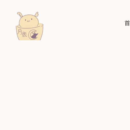
跳
至
主
首
要
內
容