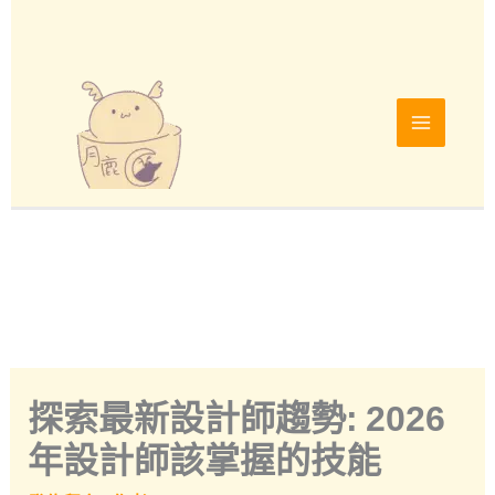
跳
至
主
要
內
容
探索最新設計師趨勢: 2026
年設計師該掌握的技能