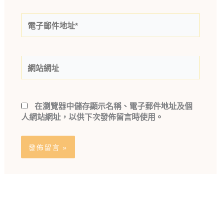
電
子
郵
件
網
地
站
址
網
*
址
在
瀏覽器
中儲存顯示名稱、電子郵件地址及個
人網站網址，以供下次發佈留言時使用。