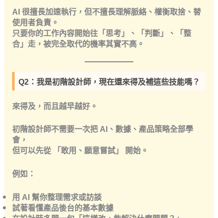
AI 很擅長加速執行，但
不擅長理解脈絡、權衡取捨、替
使用者負責
。
只要你的工作內容開始往「思考」、「判斷」、「整
合」走，被完全取代的機率其實不高。
Q2：我是初階設計師，現在還來得及補這些技能嗎？
來得及，而且越早越好。
初階設計師不需要一次把 AI、數據、產品策略全部學
會，
但可以先從
「敢用、願意嘗試」
開始。
例如：
用 AI 幫你整理需求或訪談
試著看懂產品後台的基本數據
在設計時多問一句「這樣改，能解決什麼問題？」