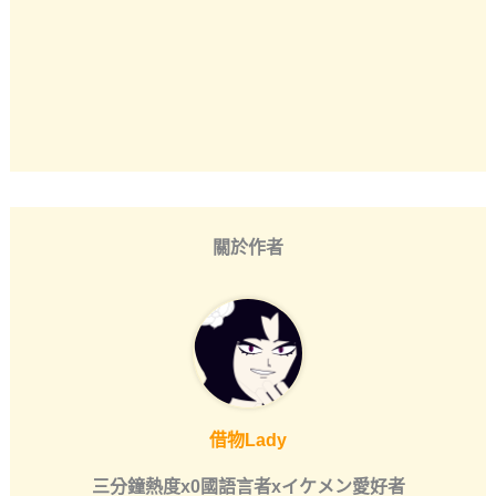
關於作者
借物Lady
三分鐘熱度x0國語言者xイケメン愛好者