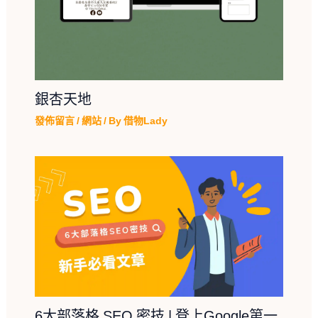
銀杏天地
發佈留言
/
網站
/ By
借物Lady
6大部落格 SEO 密技 | 登上Google第一