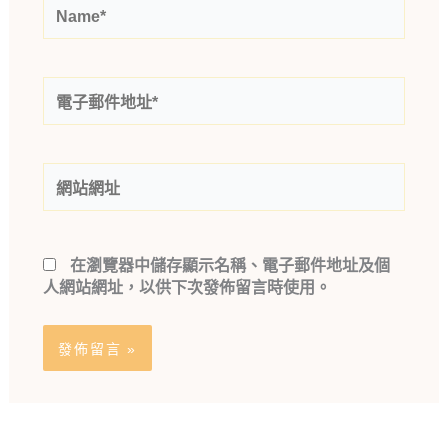
Name*
電
子
郵
件
網
地
站
址
網
*
址
在
瀏覽器
中儲存顯示名稱、電子郵件地址及個
人網站網址，以供下次發佈留言時使用。