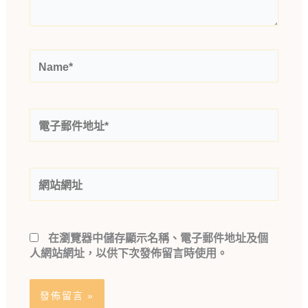
Name*
電
子
郵
件
網
地
站
址
網
*
址
在
瀏覽器
中儲存顯示名稱、電子郵件地址及個
人網站網址，以供下次發佈留言時使用。