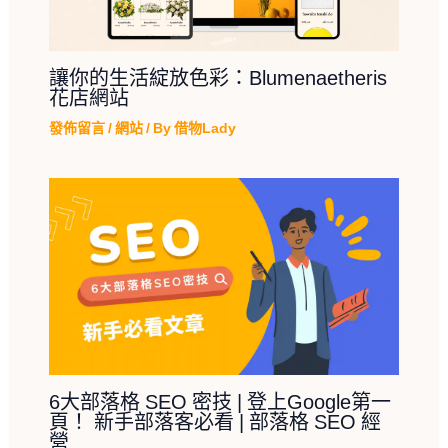
讓你的生活綻放色彩：Blumenaetheris
花店網站
發佈留言
/
網站
/ By
借物Lady
6大部落格 SEO 密技 | 登上Google第一
頁！ 新手部落客必看 | 部落格 SEO 經
營