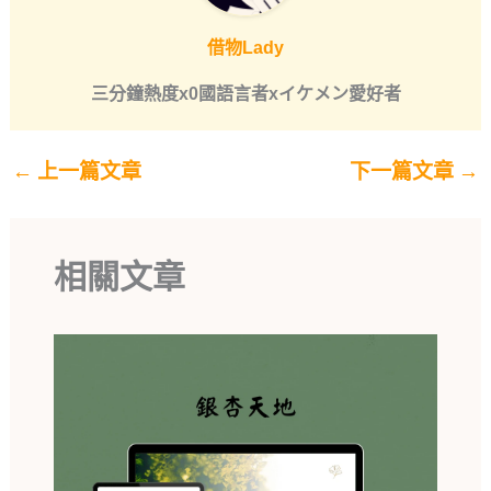
借物Lady
三分鐘熱度x0國語言者xイケメン愛好者
←
上一篇文章
下一篇文章
→
相關文章