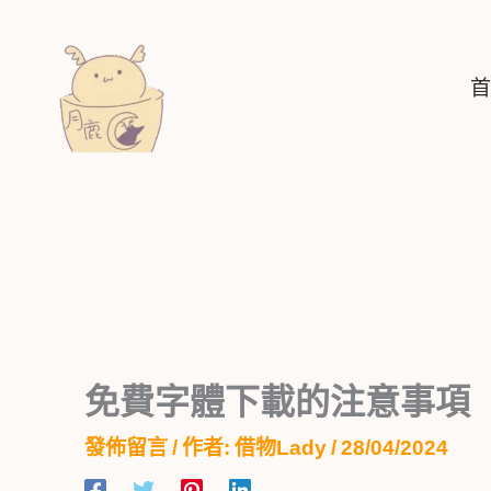
跳
至
主
首
要
內
容
免費字體下載的注意事項
發佈留言
/ 作者:
借物Lady
/
28/04/2024