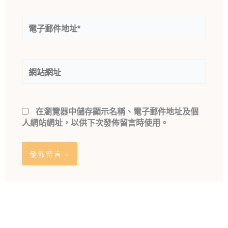
電
子
郵
件
網
地
站
址
網
*
址
在
瀏覽器
中儲存顯示名稱、電子郵件地址及個
人網站網址，以供下次發佈留言時使用。